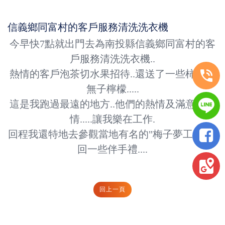
信義鄉同富村的客戶服務清洗洗衣機
今早快7點就出門去為南投縣信義鄉同富村的客
戶服務清洗洗衣機..
熱情的客戶泡茶切水果招待..還送了一些柿子及
無子檸檬.....
這是我跑過最遠的地方..他們的熱情及滿意的表
情.....讓我樂在工作.
回程我還特地去參觀當地有名的"梅子夢工廠"帶
回一些伴手禮....
回上一頁